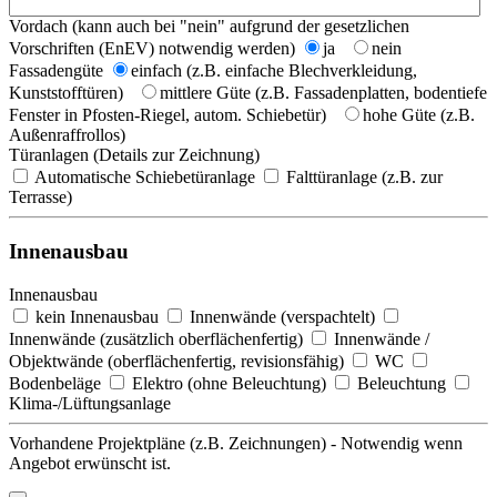
Vordach (kann auch bei "nein" aufgrund der gesetzlichen
Vorschriften (EnEV) notwendig werden)
ja
nein
Fassadengüte
einfach (z.B. einfache Blechverkleidung,
Kunststofftüren)
mittlere Güte (z.B. Fassadenplatten, bodentiefe
Fenster in Pfosten-Riegel, autom. Schiebetür)
hohe Güte (z.B.
Außenraffrollos)
Türanlagen (Details zur Zeichnung)
Automatische Schiebetüranlage
Falttüranlage (z.B. zur
Terrasse)
Innenausbau
Innenausbau
kein Innenausbau
Innenwände (verspachtelt)
Innenwände (zusätzlich oberflächenfertig)
Innenwände /
Objektwände (oberflächenfertig, revisionsfähig)
WC
Bodenbeläge
Elektro (ohne Beleuchtung)
Beleuchtung
Klima-/Lüftungsanlage
Vorhandene Projektpläne (z.B. Zeichnungen) - Notwendig wenn
Angebot erwünscht ist.