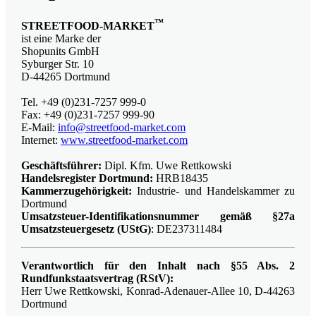
™
STREETFOOD-MARKET
ist eine Marke der
Shopunits GmbH
Syburger Str. 10
D-44265 Dortmund
Tel. +49 (0)231-7257 999-0
Fax: +49 (0)231-7257 999-90
E-Mail:
info@streetfood-market.com
Internet:
www.streetfood-market.com
Geschäftsführer:
Dipl. Kfm. Uwe Rettkowski
Handelsregister Dortmund:
HRB18435
Kammerzugehörigkeit:
Industrie- und Handelskammer zu
Dortmund
Umsatzsteuer-Identifikationsnummer gemäß §27a
Umsatzsteuergesetz (UStG)
: DE237311484
Verantwortlich für den Inhalt nach §55 Abs. 2
Rundfunkstaatsvertrag (RStV):
Herr Uwe Rettkowski, Konrad-Adenauer-Allee 10, D-44263
Dortmund