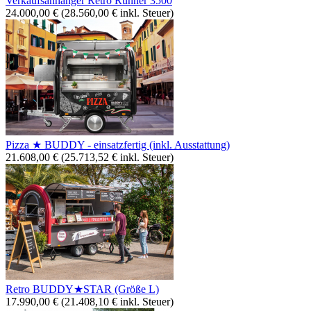
Verkaufsanhänger Retro Runner 3500
24.000,00
€
(
28.560,00
€
inkl. Steuer)
Pizza ★ BUDDY - einsatzfertig (inkl. Ausstattung)
21.608,00
€
(
25.713,52
€
inkl. Steuer)
Retro BUDDY★STAR (Größe L)
17.990,00
€
(
21.408,10
€
inkl. Steuer)