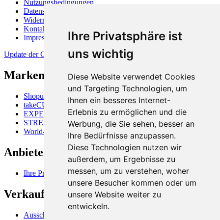
Nutzungsbedingungen
Datenschutzerklärung
Widerrufsbelehrung
Kontakt
Ihre Privatsphäre ist
Impressum
uns wichtig
Update der Cookie-Präferenzen
Markenüberblick
Diese Website verwendet Cookies
und Targeting Technologien, um
Shopunits GmbH
Ihnen ein besseres Internet-
takeCUBE
Erlebnis zu ermöglichen und die
EXPERTISALE
STREETFOOD-MARKET
Werbung, die Sie sehen, besser an
World-of-Shops
Ihre Bedürfnisse anzupassen.
Diese Technologien nutzen wir
Anbieterinformation
außerdem, um Ergebnisse zu
messen, um zu verstehen, woher
Ihre Produkte online verkaufen
unsere Besucher kommen oder um
Verkaufsfahrzeuge, Nutzung
unsere Website weiter zu
entwickeln.
Ausschankwagen (Bierwagen)