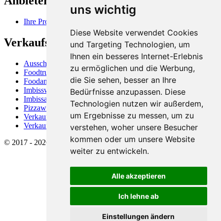
Anbieterinformation
uns wichtig
Ihre Produkte online verkaufen
Diese Website verwendet Cookies
Verkaufsfahrzeuge, Nutzung
und Targeting Technologien, um
Ihnen ein besseres Internet-Erlebnis
Ausschankwagen (Bierwagen)
zu ermöglichen und die Werbung,
Foodtruck
die Sie sehen, besser an Ihre
Foodanhänger, Foodtrailer
Imbisswagen
Bedürfnisse anzupassen. Diese
Imbissanhänger
Technologien nutzen wir außerdem,
Pizzawagen
um Ergebnisse zu messen, um zu
Verkaufswagen
Verkaufsanhänger
verstehen, woher unsere Besucher
kommen oder um unsere Website
© 2017 - 2026 Shopunits GmbH - Alle Rechte vorbehalten.
weiter zu entwickeln.
Alle akzeptieren
Ich lehne ab
Einstellungen ändern