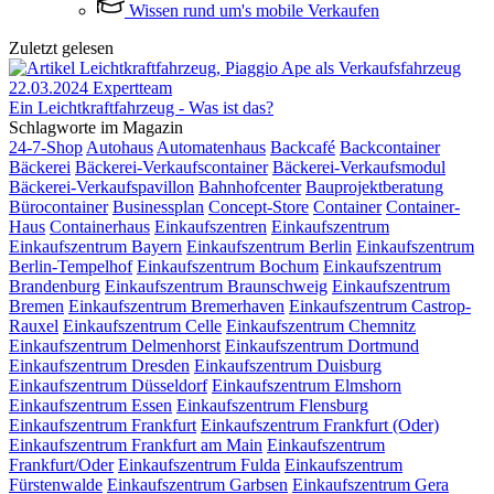
Wissen rund um's mobile Verkaufen
Zuletzt gelesen
22.03.2024
Expertteam
Ein Leichtkraftfahrzeug - Was ist das?
Schlagworte im Magazin
24-7-Shop
Autohaus
Automatenhaus
Backcafé
Backcontainer
Bäckerei
Bäckerei-Verkaufscontainer
Bäckerei-Verkaufsmodul
Bäckerei-Verkaufspavillon
Bahnhofcenter
Bauprojektberatung
Bürocontainer
Businessplan
Concept-Store
Container
Container-
Haus
Containerhaus
Einkaufszentren
Einkaufszentrum
Einkaufszentrum Bayern
Einkaufszentrum Berlin
Einkaufszentrum
Berlin-Tempelhof
Einkaufszentrum Bochum
Einkaufszentrum
Brandenburg
Einkaufszentrum Braunschweig
Einkaufszentrum
Bremen
Einkaufszentrum Bremerhaven
Einkaufszentrum Castrop-
Rauxel
Einkaufszentrum Celle
Einkaufszentrum Chemnitz
Einkaufszentrum Delmenhorst
Einkaufszentrum Dortmund
Einkaufszentrum Dresden
Einkaufszentrum Duisburg
Einkaufszentrum Düsseldorf
Einkaufszentrum Elmshorn
Einkaufszentrum Essen
Einkaufszentrum Flensburg
Einkaufszentrum Frankfurt
Einkaufszentrum Frankfurt (Oder)
Einkaufszentrum Frankfurt am Main
Einkaufszentrum
Frankfurt/Oder
Einkaufszentrum Fulda
Einkaufszentrum
Fürstenwalde
Einkaufszentrum Garbsen
Einkaufszentrum Gera