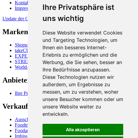
Kontakt
Ihre Privatsphäre ist
Impressum
uns wichtig
Update der Cookie-Präferenzen
Markenüberblick
Diese Website verwendet Cookies
und Targeting Technologien, um
Shopunits GmbH
Ihnen ein besseres Internet-
takeCUBE
Erlebnis zu ermöglichen und die
EXPERTISALE
STREETFOOD-MARKET
Werbung, die Sie sehen, besser an
World-of-Shops
Ihre Bedürfnisse anzupassen.
Diese Technologien nutzen wir
Anbieterinformation
außerdem, um Ergebnisse zu
messen, um zu verstehen, woher
Ihre Produkte online verkaufen
unsere Besucher kommen oder um
Verkaufsfahrzeuge, Nutzung
unsere Website weiter zu
entwickeln.
Ausschankwagen (Bierwagen)
Foodtruck
Alle akzeptieren
Foodanhänger, Foodtrailer
Imbisswagen