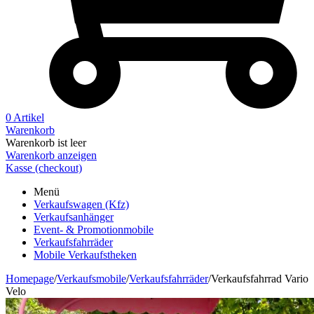
0 Artikel
Warenkorb
Warenkorb ist leer
Warenkorb anzeigen
Kasse (checkout)
Menü
Verkaufswagen (Kfz)
Verkaufsanhänger
Event- & Promotionmobile
Verkaufsfahrräder
Mobile Verkaufstheken
Homepage
/
Verkaufsmobile
/
Verkaufsfahrräder
/
Verkaufsfahrrad Vario
Velo