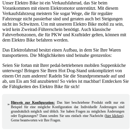
Unser Elektro Bike ist ein Verkaufsfahrrad, das Sie beim
Vorankommen mit einem Elektromotor unterstützt. Mit diesem
Verkaufsfahrzeug meistern Sie sogar Wege, die für reguläre
Fahrzeuge nicht passierbar sind und geraten auch bei Steigungen
nicht ins Schwitzen. Um mit unserem Elektro Bike mobil zu sein,
wird kein Zweirad-Führerschein benötigt. Auch klassische
Fahrverbotszonen, die für PKW und Krafträder gelten, können mit
dem Elektro Bike befahren werden.
Das Elektrofahrrad besitzt einen Aufbau, in dem Sie Ihre Waren
transportieren. Die Möglichkeiten sind beinahe grenzenlos:
Seien Sie fortan mit Ihrer pedal-betriebenen mobilen Suppenküche
unterwegs! Bringen Sie Ihren Hot Dog-Stand unkompliziert von
einem Ort zum anderen! Radeln Sie die Strandpromenade auf und
ab, um Eis am Stil anzubieten! So vieles ist machbar! Entdecken Sie
die Fähigkeiten des Elektro Bike für sich!
Hinweis zur Konfiguration:
Das hier beschriebene Produkt stellt nur ein
»
Beispiel für eine mögliche Konfiguration dar. Individuelle Änderungen sind
grundsätzlich möglich und üblich. Sie haben Fragen zu möglichen Änderungen
oder Ergänzungen? Dann senden Sie uns einfach eine Nachricht
(
hier klicken
)
.
Gerne beantworten wir Ihre Fragen.