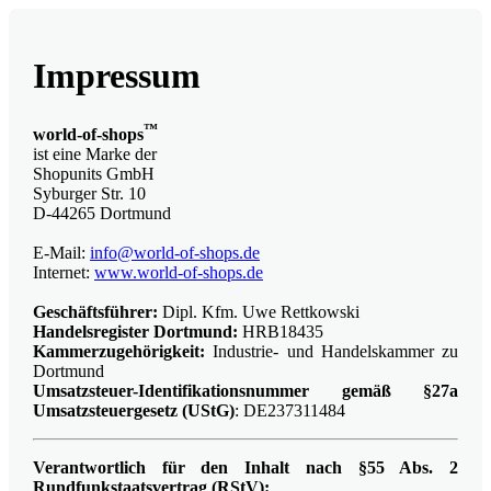
Impressum
™
world-of-shops
ist eine Marke der
Shopunits GmbH
Syburger Str. 10
D-44265 Dortmund
E-Mail:
info@world-of-shops.de
Internet:
www.world-of-shops.de
Geschäftsführer:
Dipl. Kfm. Uwe Rettkowski
Handelsregister Dortmund:
HRB18435
Kammerzugehörigkeit:
Industrie- und Handelskammer zu
Dortmund
Umsatzsteuer-Identifikationsnummer gemäß §27a
Umsatzsteuergesetz (UStG)
: DE237311484
Verantwortlich für den Inhalt nach §55 Abs. 2
Rundfunkstaatsvertrag (RStV):