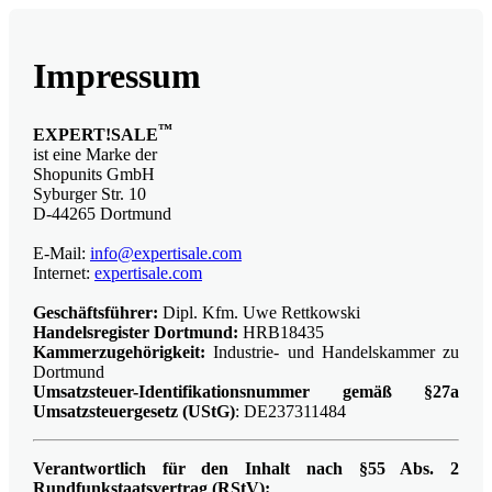
Impressum
™
EXPERT!SALE
ist eine Marke der
Shopunits GmbH
Syburger Str. 10
D-44265 Dortmund
E-Mail:
info@expertisale.com
Internet:
expertisale.com
Geschäftsführer:
Dipl. Kfm. Uwe Rettkowski
Handelsregister Dortmund:
HRB18435
Kammerzugehörigkeit:
Industrie- und Handelskammer zu
Dortmund
Umsatzsteuer-Identifikationsnummer gemäß §27a
Umsatzsteuergesetz (UStG)
: DE237311484
Verantwortlich für den Inhalt nach §55 Abs. 2
Rundfunkstaatsvertrag (RStV):