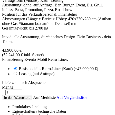
Vertragsform (Mobile):
Kauf, Leasing
Ausstattung:
ohne, auf Anfrage, Bar, Burger, Event, Eis, Grill,
Imbiss, Pasta, Promotion, Pizza, Roadshow
Position für das Verkaufspersonal:
Innensteher
Abmessungen (Länge x Breite x Höhe):
420x230x280 cm (Aufbau
ohne Gas-/Stauraumbox auf der Deichsel)
mm
Gesamtgewicht:
bis 2700
kg
Inividuelle Ausstattung, durchdachtes Design. Dein Business - dein
Trailer.
43.900,00
€
(
52.241,00
€
inkl. Steuer)
Finanzierung Evento-Mobil Retro-Liner:
Basismodell - Retro-Liner (Kauf) (+
43.900,00
€
)
Leasing (auf Anfrage)
Lieferzeit:
nach Absprache
Menge:
+
−
Auf Merkliste
Auf Vergleichsliste
In den Warenkorb
Produktbeschreibung
Eigenschaften / technische Daten